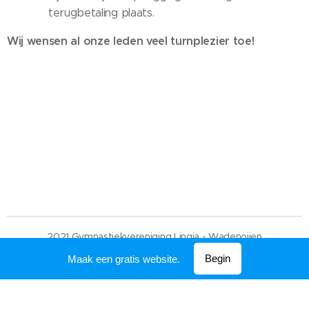
terugbetaling plaats.
Wij wensen al onze leden veel turnplezier toe!
2021 Gymnastiekvereniging Lingia - Wadenoijen
Mogelijk gemaakt door
Webnode
Begin
Maak een gratis website.