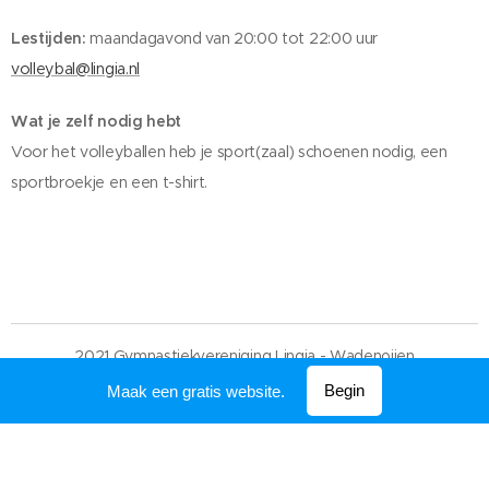
Lestijden:
maandagavond van 20:00 tot 22:00 uur
volleybal@lingia.nl
Wat je zelf nodig hebt
Voor het volleyballen heb je sport(zaal) schoenen nodig, een
sportbroekje en een t-shirt.
2021 Gymnastiekvereniging Lingia - Wadenoijen
Mogelijk gemaakt door
Webnode
Begin
Maak een gratis website.